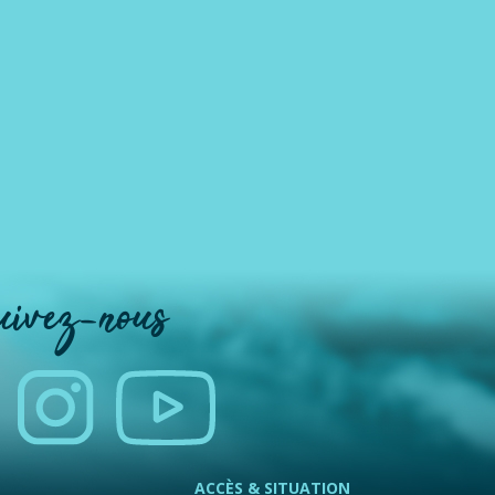
uivez-nous
ACCÈS & SITUATION