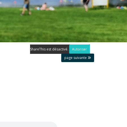
ShareThis est désactivé.
Autoriser
page suivante