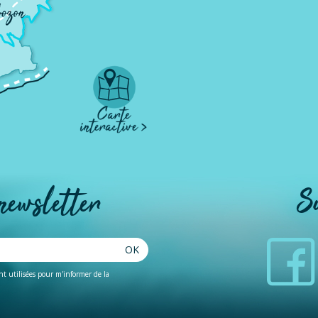
 newsletter
S
OK
ent utilisées pour m'informer de la