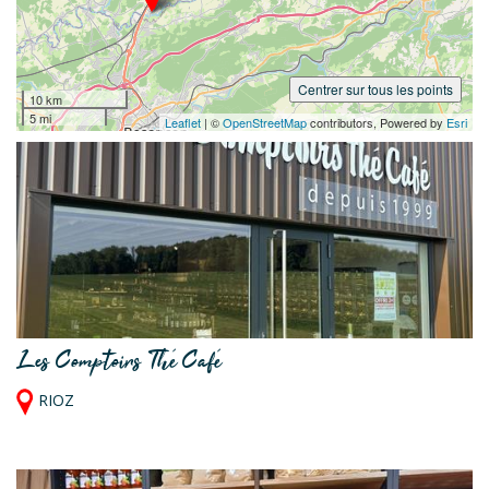
Centrer sur tous les points
10 km
5 mi
Leaflet
| ©
OpenStreetMap
contributors, Powered by
Esri
Les Comptoirs Thé Café
RIOZ