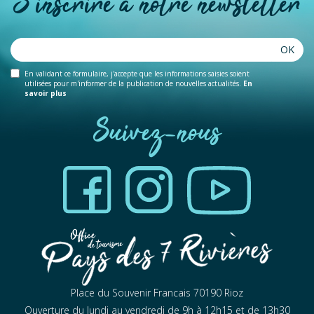
S'inscrire à notre newsletter
La Chouette Epicerie
OK
RIOZ
En validant ce formulaire, j'accepte que les informations saisies soient
utilisées pour m'informer de la publication de nouvelles actualités.
En
savoir plus
Suivez-nous
Capsule & Bouchon Rioz
RIOZ
Place du Souvenir Francais 70190 Rioz
Ouverture du lundi au vendredi de 9h à 12h15 et de 13h30