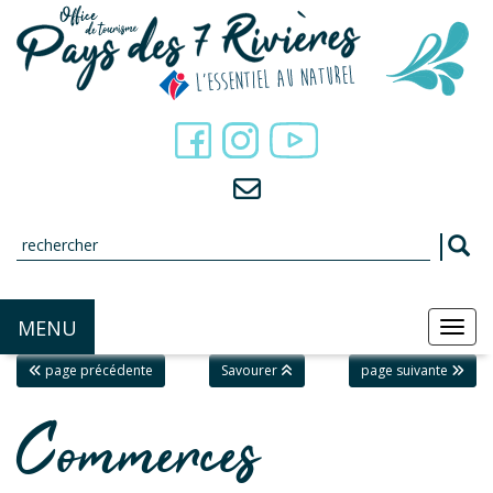
Panneau de gestion des cookies
MENU
MEN
page précédente
Savourer
page suivante
Commerces