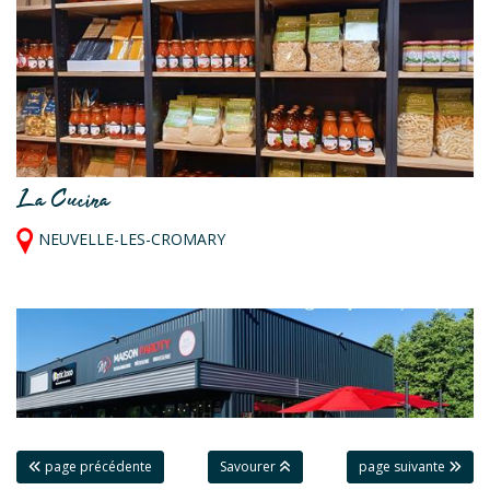
La Cucina
NEUVELLE-LES-CROMARY
page précédente
Savourer
page suivante