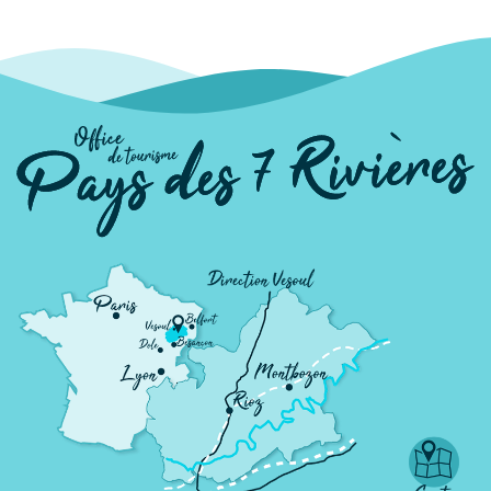
Maison Paroty
RIOZ
Boulangerie-pâtisserie Au four Montbozonais
MONTBOZON