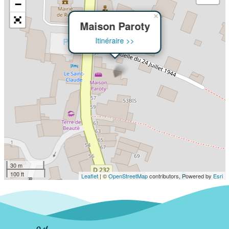
−
×
Maison Paroty
Itinéraire >>
30 m
100 ft
Leaflet
| ©
OpenStreetMap
contributors, Powered by
Esri