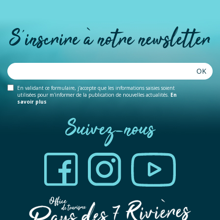
S'inscrire à notre newsletter
Dan's Bar - bar
OK
RIOZ
En validant ce formulaire, j'accepte que les informations saisies soient
utilisées pour m'informer de la publication de nouvelles actualités.
En
savoir plus
Suivez-nous
Bistrot Louis