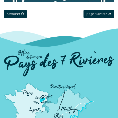
Savourer
page suivante
La Cucina
RIOZ
Restaurant de la Gare
LOULANS-VERCHAMP