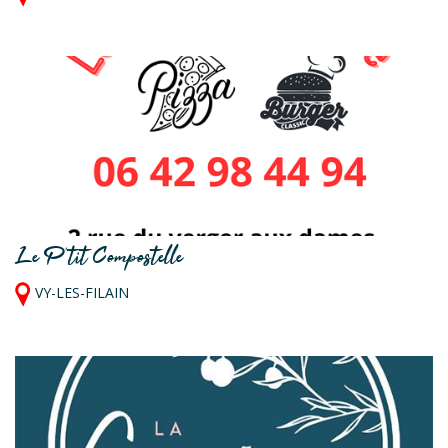
Le P'tit Compostelle
VY-LES-FILAIN