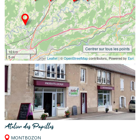
Centrer sur tous les points
10 km
5 mi
Leaflet
| ©
OpenStreetMap
contributors, Powered by
Esri
Atelier des Papilles
MONTBOZON