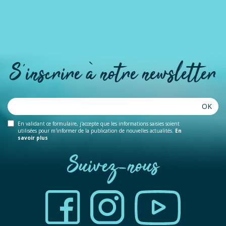
S'inscrire à notre newsletter
OK
En validant ce formulaire, j'accepte que les informations saisies soient
utilisées pour m'informer de la publication de nouvelles actualités.
En
savoir plus
Suivez-nous