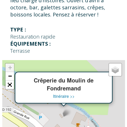
lieu chargé d’histoires. Ouvert d’avril à
octore, bar, galettes sarrasins, crêpes,
boissons locales. Pensez à réserver !
TYPE :
Restauration rapide
ÉQUIPEMENTS :
Terrasse
+
×
−
Crêperie du Moulin de
Fondremand
Itinéraire >>