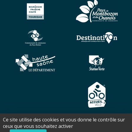
Ce site utilise des cookies et vous donne le contrôle sur
Copyright ©2026 - Office de tourisme Pays des 7 Rivières - Tous
ceux que vous souhaitez activer
droits réservés - Réalisation Torop.Net - Site mis à jour avec