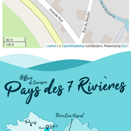
30 m
100 ft
Leaflet
| ©
OpenStreetMap
contributors, Powered by
Esri