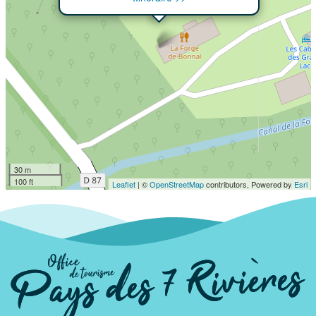
30 m
100 ft
Leaflet
| ©
OpenStreetMap
contributors, Powered by
Esri