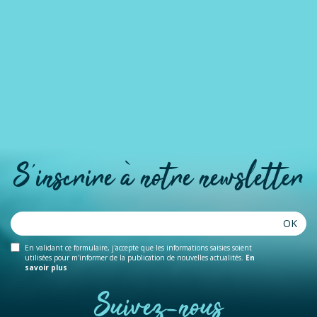
S'inscrire à notre newsletter
OK
En validant ce formulaire, j'accepte que les informations saisies soient
utilisées pour m'informer de la publication de nouvelles actualités.
En
savoir plus
Suivez-nous