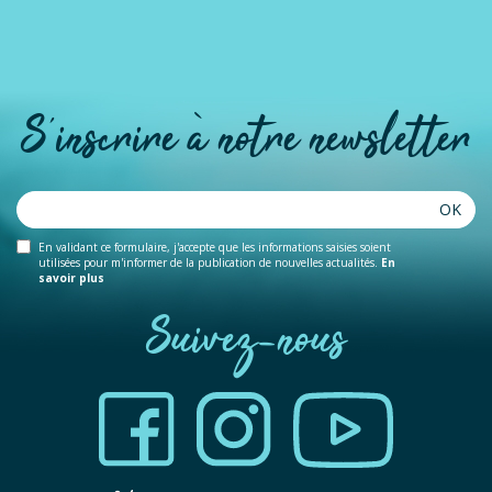
S'inscrire à notre newsletter
OK
En validant ce formulaire, j'accepte que les informations saisies soient
utilisées pour m'informer de la publication de nouvelles actualités.
En
savoir plus
Suivez-nous