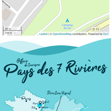
30 m
100 ft
Leaflet
| ©
OpenStreetMap
contributors, Powered by
Esri