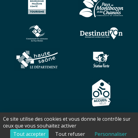
Ce site utilise des cookies et vous donne le contrôle sur
Copyright ©2026 - Office de tourisme Pays des 7 Rivières - Tous
ceux que vous souhaitez activer
droits réservés - Réalisation Torop.Net - Site mis à jour avec
wsb
-
Mentions légales
-
Plan de site
Tout accepter
Tout refuser
Personnaliser