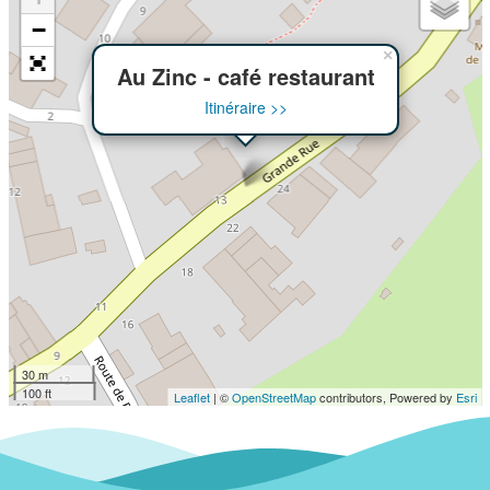
−
×
Au Zinc - café restaurant
Itinéraire >>
30 m
100 ft
Leaflet
| ©
OpenStreetMap
contributors, Powered by
Esri