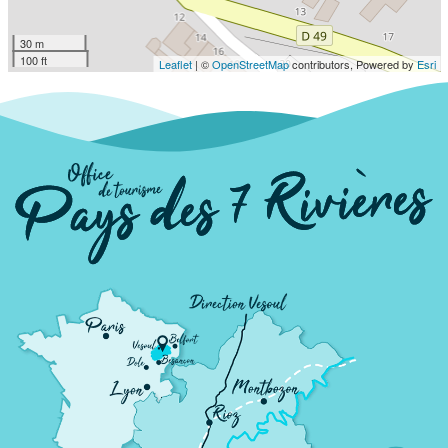
30 m
100 ft
Leaflet
| ©
OpenStreetMap
contributors, Powered by
Esri