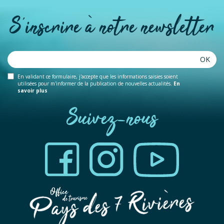
S'inscrire à notre newsletter
OK
En validant ce formulaire, j'accepte que les informations saisies soient
utilisées pour m'informer de la publication de nouvelles actualités.
En
savoir plus
Suivez-nous