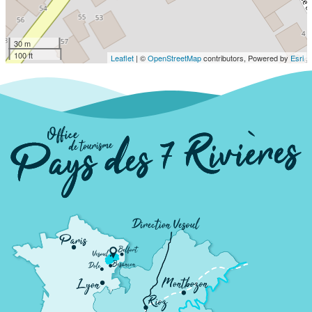
30 m
100 ft
Leaflet
| ©
OpenStreetMap
contributors, Powered by
Esri