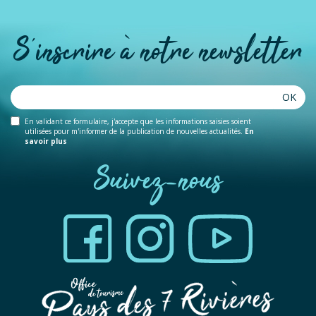
S'inscrire à notre newsletter
OK
En validant ce formulaire, j'accepte que les informations saisies soient
utilisées pour m'informer de la publication de nouvelles actualités.
En
savoir plus
Suivez-nous