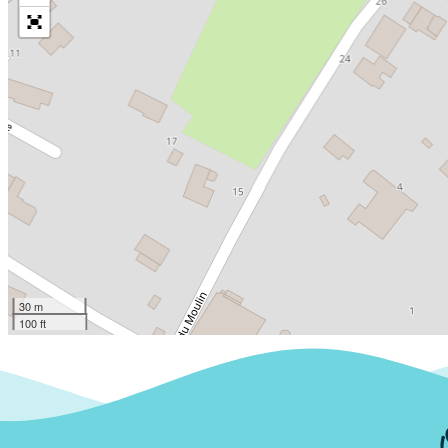
30 m
100 ft