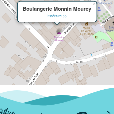
×
Boulangerie Monnin Mourey
Itinéraire >>