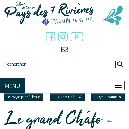
Panneau de gestion des cookies
MENU
MEN
page précédente
Le grand Châfo
page suivante
Le grand Châfo -