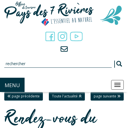
Panneau de gestion des cookies
MENU
MEN
page précédente
Toute l'actualité
page suivante
Rendez-vous du