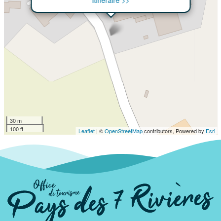
30 m
100 ft
Leaflet
| ©
OpenStreetMap
contributors, Powered by
Esri