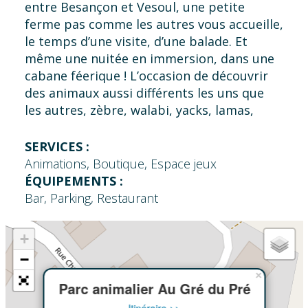
entre Besançon et Vesoul, une petite
ferme pas comme les autres vous accueille,
le temps d’une visite, d’une balade. Et
même une nuitée en immersion, dans une
cabane féerique ! L’occasion de découvrir
des animaux aussi différents les uns que
les autres, zèbre, walabi, yacks, lamas,
zébus, chèvres… Mais aussi le fromage de
chèvre fermier !
SERVICES :
Animations, Boutique, Espace jeux
ÉQUIPEMENTS :
Bar, Parking, Restaurant
+
−
×
Parc animalier Au Gré du Pré
Itinéraire >>