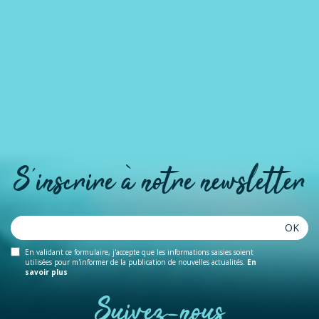
S'inscrire à notre newsletter
OK
En validant ce formulaire, j'accepte que les informations saisies soient
utilisées pour m'informer de la publication de nouvelles actualités.
En
savoir plus
Suivez-nous