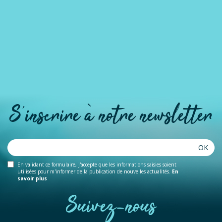
S'inscrire à notre newsletter
OK
En validant ce formulaire, j'accepte que les informations saisies soient
utilisées pour m'informer de la publication de nouvelles actualités.
En
savoir plus
Suivez-nous