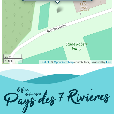
30 m
100 ft
Leaflet
| ©
OpenStreetMap
contributors, Powered by
Esri