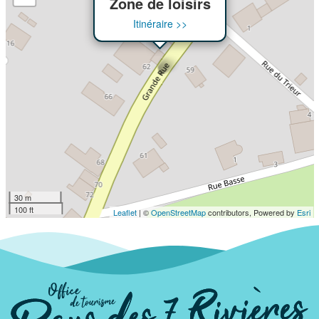
Zone de loisirs
Itinéraire >>
30 m
100 ft
Leaflet
| ©
OpenStreetMap
contributors, Powered by
Esri