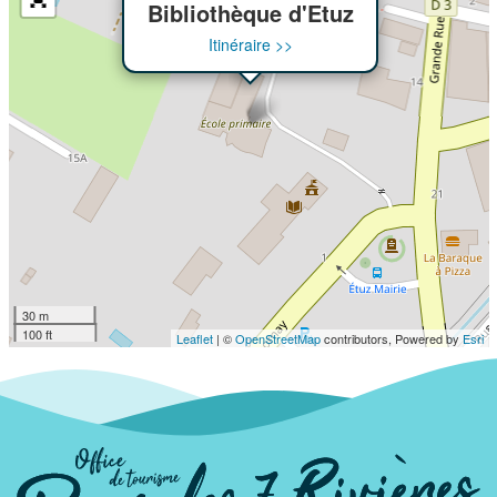
Bibliothèque d'Etuz
Itinéraire >>
30 m
100 ft
Leaflet
| ©
OpenStreetMap
contributors, Powered by
Esri