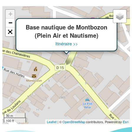
+
×
−
Base nautique de Montbozon
(Plein Air et Nautisme)
Itinéraire >>
30 m
100 ft
Leaflet
| ©
OpenStreetMap
contributors, Powered by
Esri