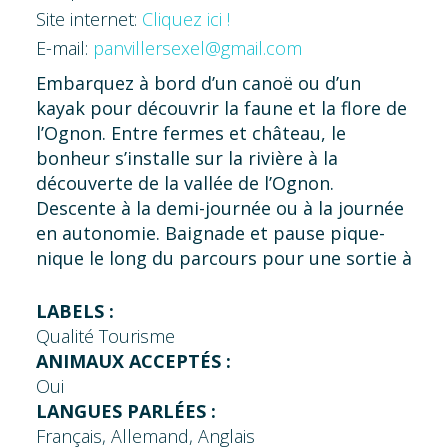
Site internet:
Cliquez ici !
E-mail:
panvillersexel@gmail.com
Embarquez à bord d’un canoë ou d’un
kayak pour découvrir la faune et la flore de
l’Ognon. Entre fermes et château, le
bonheur s’installe sur la rivière à la
découverte de la vallée de l’Ognon.
Descente à la demi-journée ou à la journée
en autonomie. Baignade et pause pique-
nique le long du parcours pour une sortie à
la journée. Retour par bus-navette.
Accessible à partir de 5 ans.
LABELS :
Qualité Tourisme
ANIMAUX ACCEPTÉS :
Oui
LANGUES PARLÉES :
Français, Allemand, Anglais