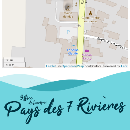
30 m
100 ft
Leaflet
| ©
OpenStreetMap
contributors, Powered by
Esri