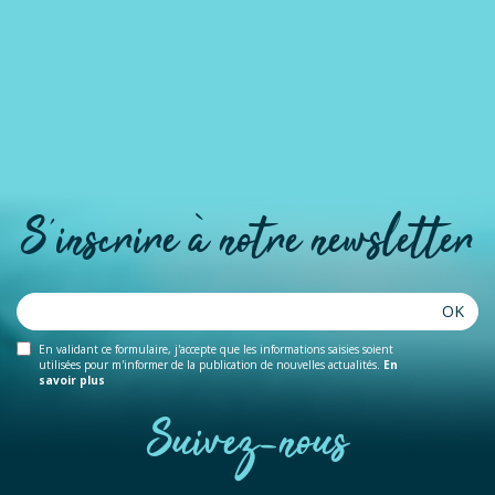
S'inscrire à notre newsletter
OK
En validant ce formulaire, j'accepte que les informations saisies soient
utilisées pour m'informer de la publication de nouvelles actualités.
En
savoir plus
Suivez-nous