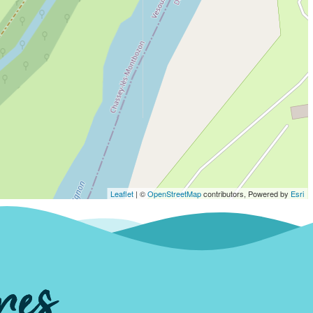
Leaflet
| ©
OpenStreetMap
contributors, Powered by
Esri