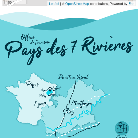
100 ft
Leaflet
| ©
OpenStreetMap
contributors, Powered by
Esri