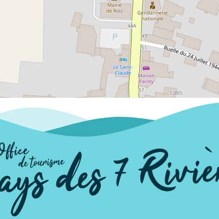
animations sont organi
des fonds et ainsi soute
toute l'année. Possibili
d'apporter un soutien s
nous !