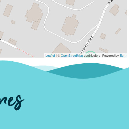
sées pour premettre de récolter
nir les actions prévues durant
té d'adhérer, devenir bénévole ou
ous une autre forme, contactez-
Leaflet
| ©
OpenStreetMap
contributors, Powered by
Esri