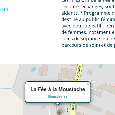
: écoute, échanges, sout
.com
aidants. * Programme 
destiné au public fémini
avec pour objectif : pe
de femmes, notament en 
soins de supports en pé
parcours de soin) et de
réapproprier leur nouvea
découverte de pratique 
coach sportif formé APA
oncoesthéticienne, pro
personnel avec un acco
Intervention en tant que
×
La Fée à la Moustache
référente en rétablisse
Boutemy, conférence, té
Itinéraire >>
de 26 portraits en noir 
photo-thérapie. * En o