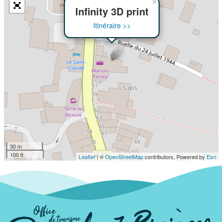
×
Infinity 3D print
Itinéraire >>
30 m
100 ft
Leaflet
| ©
OpenStreetMap
contributors, Powered by
Esri