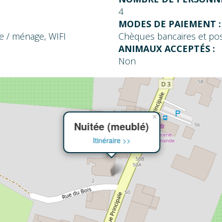
4
MODES DE PAIEMENT :
e / ménage, WIFI
Chèques bancaires et po
ANIMAUX ACCEPTÉS :
Non
×
Nuitée (meublé)
Itinéraire >>