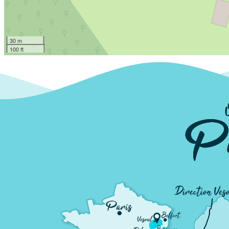
30 m
100 ft