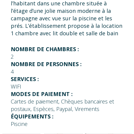
l’habitant dans une chambre située à
l’étage d’une jolie maison moderne à la
campagne avec vue sur la piscine et les
prés. L’établissement propose à la location
1 chambre avec lit double et salle de bain
privative, 1 chambre avec lit double et salle
de bain à proximité. Un espace commun
NOMBRE DE CHAMBRES :
est à votre disposition pour vous
2
réchauffer un plat au micro-ondes,
NOMBRE DE PERSONNES :
frigo/congélateur, cafetière, bouilloire,
4
grille-pain. Vous pourrez également
SERVICES :
profiter du jardin et de sa piscine
WIFI
commune. Possibilité de prendre en
MODES DE PAIEMENT :
supplément le "petit-déjeuner" pour
Cartes de paiement, Chèques bancaires et
8.50€/personne.
postaux, Espèces, Paypal, Virements
ÉQUIPEMENTS :
Piscine