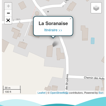
+
−
×
La Soranaise
Itinéraire >>
30 m
100 ft
Leaflet
| ©
OpenStreetMap
contributors, Powered by
Esri