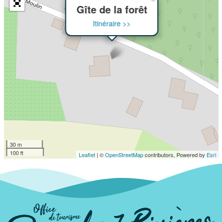
Gîte de la forêt
Itinéraire >>
30 m
100 ft
Leaflet
| ©
OpenStreetMap
contributors, Powered by
Esri