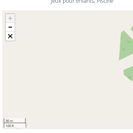
Jeux pour enfants, Piscine
+
−
30 m
100 ft