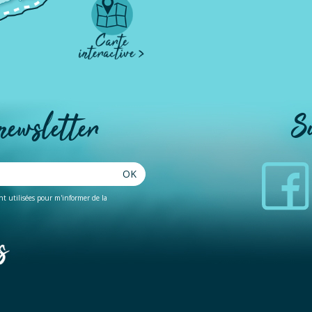
 newsletter
S
OK
ent utilisées pour m'informer de la