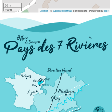
30 m
100 ft
Leaflet
| ©
OpenStreetMap
contributors, Powered by
Esri