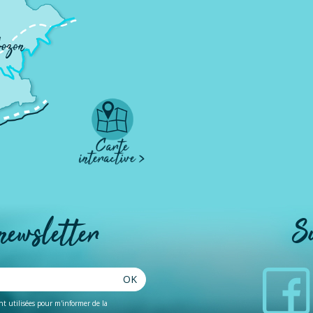
 newsletter
S
OK
ent utilisées pour m'informer de la