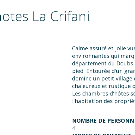
tes La Crifani
Calme assuré et jolie vu
environnantes qui marqu
département du Doubs et
pied. Entourée d'un gra
domine un petit village 
chaleureux et rustique où
Les chambres d'hôtes so
l'habitation des proprié
confitures et pâtisserie
déjeuner. A disposition :
NOMBRE DE PERSONNE
proximité : balade sur l
4
arborée de 27 km (Loul