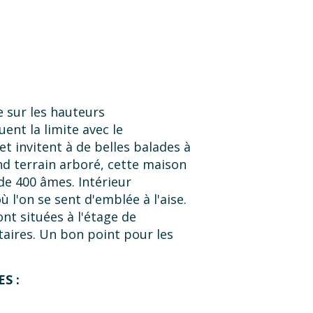
e sur les hauteurs
ent la limite avec le
 invitent à de belles balades à
nd terrain arboré, cette maison
de 400 âmes. Intérieur
 l'on se sent d'emblée à l'aise.
nt situées à l'étage de
taires. Un bon point pour les
s maison servies au petit
 salon et kitchenette privatifs. A
S :
e chemin vert (voie verte)
ans-Verchamp à Quincey).