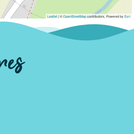
Leaflet
| ©
OpenStreetMap
contributors, Powered by
Esri