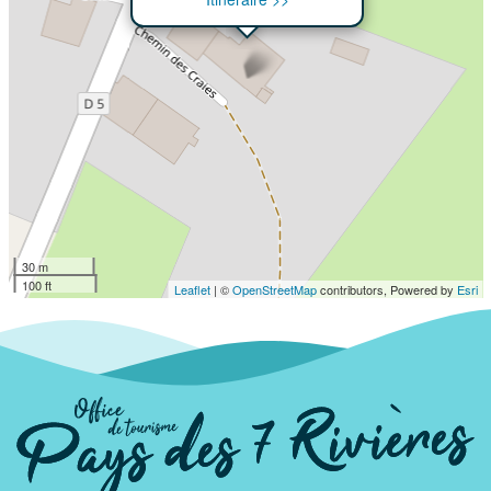
30 m
100 ft
Leaflet
| ©
OpenStreetMap
contributors, Powered by
Esri