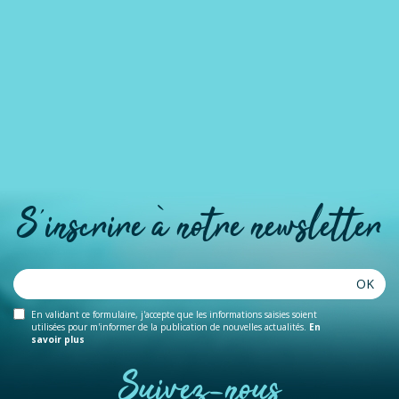
S'inscrire à notre newsletter
OK
En validant ce formulaire, j'accepte que les informations saisies soient
utilisées pour m'informer de la publication de nouvelles actualités.
En
savoir plus
Suivez-nous