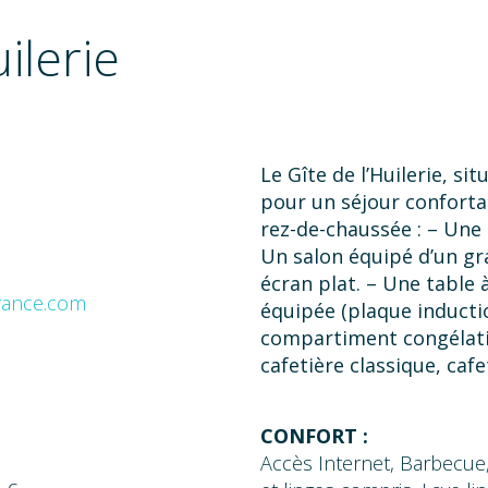
ilerie
Le Gîte de l’Huilerie, si
pour un séjour conforta
rez-de-chaussée : – Une 
Un salon équipé d’un gr
écran plat. – Une table 
rance.com
équipée (plaque inductio
compartiment congélatio
cafetière classique, cafe
machine à thé). – Wifi. 
– Une chambre équipée d
CONFORT :
et d’un lit simple de 90
Accès Internet, Barbecue
un lit de 160 x 200 cm. –