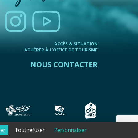
ACCÈS & SITUATION
ADHÉRER À L’OFFICE DE TOURISME
NOUS CONTACTER
à jour avec
wsb
-
Mentions légales
-
Plan de site
ter
Tout refuser
Personnaliser