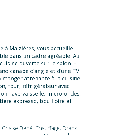
tué à Maizières, vous accueille
ble dans un cadre agréable. Au
cuisine ouverte sur le salon. –
and canapé d’angle et d’une TV
à manger attenante à la cuisine
n, four, réfrigérateur avec
n, lave-vaisselle, micro-ondes,
tière expresso, bouilloire et
– Un WC indépendant. À l’étage :
’un lit double de 140 x 190 cm
 x 190 cm. – Une chambre avec
, Chaise Bébé, Chauffage, Draps
 Une salle d’eau avec sèche-