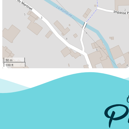
30 m
100 ft