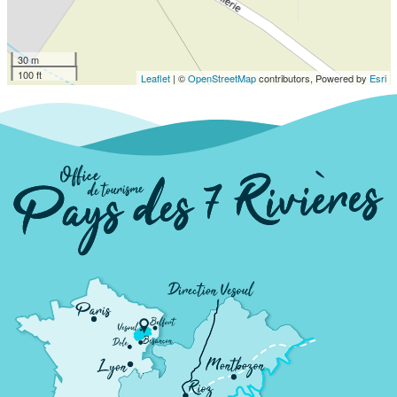
30 m
100 ft
Leaflet
| ©
OpenStreetMap
contributors, Powered by
Esri