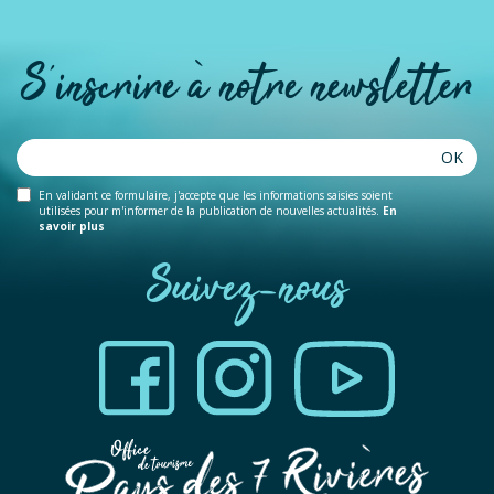
S'inscrire à notre newsletter
OK
En validant ce formulaire, j'accepte que les informations saisies soient
utilisées pour m'informer de la publication de nouvelles actualités.
En
savoir plus
Suivez-nous