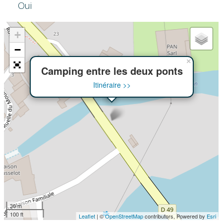
Oui
+
−
×
Camping entre les deux ponts
Itinéraire >>
30 m
100 ft
Leaflet
| ©
OpenStreetMap
contributors, Powered by
Esri