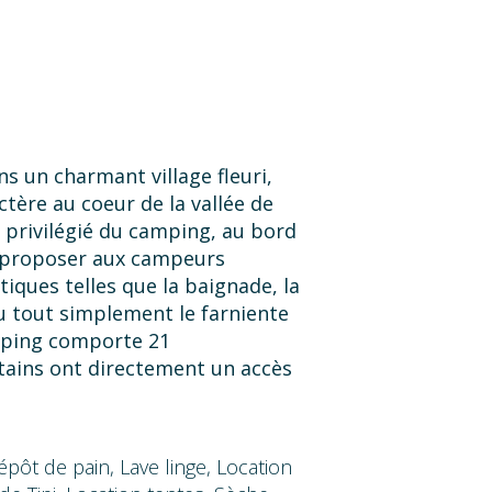
s un charmant village fleuri,
ctère au coeur de la vallée de
privilégié du camping, au bord
e proposer aux campeurs
tiques telles que la baignade, la
u tout simplement le farniente
amping comporte 21
ains ont directement un accès
s confortables, de 100 m²
llement variable avec un tipi,
s et emplacements classiques.
ôt de pain, Lave linge, Location
 avec transport. Vous pourrez