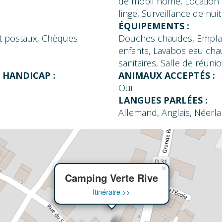
de mobil home, Location d
également vous restaure
linge, Surveillance de nuit
snack-bar : le Pic-Epei
ÉQUIPEMENTS :
également de déguster 
et postaux, Chèques
Douches chaudes, Emplac
viennoiseries tous les m
enfants, Lavabos eau cha
sanitaires, Salle de réuni
 HANDICAP :
ANIMAUX ACCEPTÉS :
Oui
LANGUES PARLÉES :
Allemand, Anglais, Néerla
×
Camping Verte Rive
Itinéraire >>