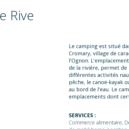
e Rive
Le camping est situé dan
Cromary, village de cara
l'Ognon. L'emplacement 
de la rivière, permet d
différentes activités nau
pêche, le canoë-kayak o
au bord de l'eau. Le c
emplacements dont cert
à la rivière. Des espace
minimum avec un ensolei
SERVICES :
location de mobil-home
Commerce alimentaire, Dép
Location de canoë-kayak