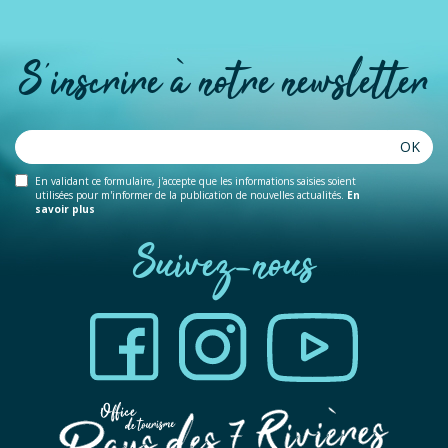
S'inscrire à notre newsletter
OK
En validant ce formulaire, j'accepte que les informations saisies soient
utilisées pour m'informer de la publication de nouvelles actualités.
En
savoir plus
Suivez-nous