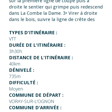
sur la première ligne de coupe puis à
droite le sentier qui grimpe puis redescend
dans La Combe la Dame. 3• Virer à droite
dans le bois, suivre la ligne de crête des
Grands Bois puis bifurquer sur la droite
sur le sentier qui descend. 4• Traverser le
TYPES D'ITINÉRAIRE :
village de Boulot et prendre à gauche le
VTT
chemin de la Graviolle
DURÉE DE L'ITINÉRAIRE :
3h30h
DISTANCE DE L'ITINÉRAIRE :
40km
DÉNIVELÉ :
735m
DIFFICULTÉ :
Moyen
COMMUNE DE DÉPART :
VORAY-SUR-L'OGNON
COMMUNE D'ARRIVÉE :