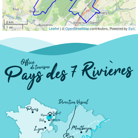
2 km
1 mi
Leaflet
| ©
OpenStreetMap
contributors, Powered by
Esri