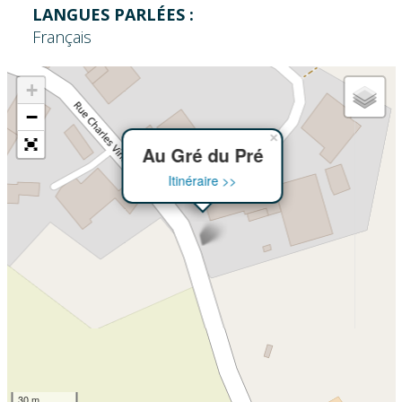
LANGUES PARLÉES :
Français
+
−
×
Au Gré du Pré
Itinéraire >>
30 m