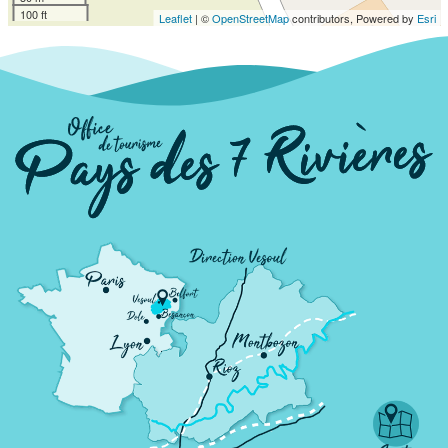
100 ft
Leaflet
| ©
OpenStreetMap
contributors, Powered by
Esri