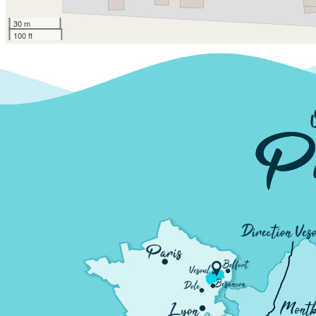
30 m
100 ft