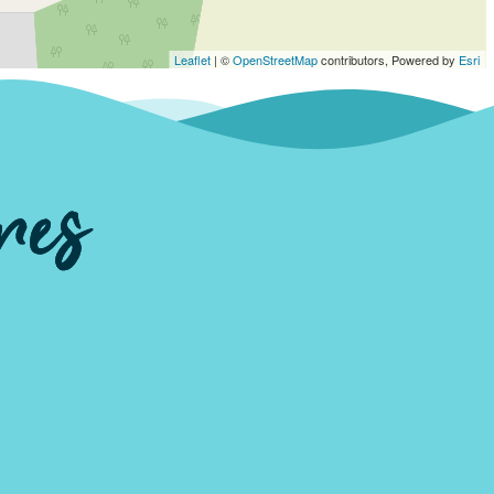
Leaflet
| ©
OpenStreetMap
contributors, Powered by
Esri