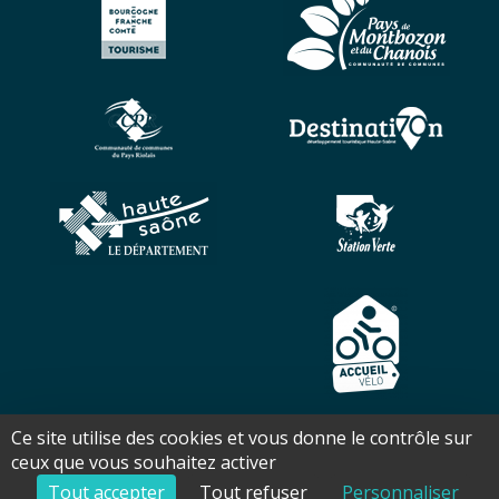
Ce site utilise des cookies et vous donne le contrôle sur
Copyright ©2026 - Office de tourisme Pays des 7 Rivières - Tous
ceux que vous souhaitez activer
droits réservés - Réalisation Torop.Net - Site mis à jour avec
wsb
-
Mentions légales
-
Plan de site
Tout accepter
Tout refuser
Personnaliser