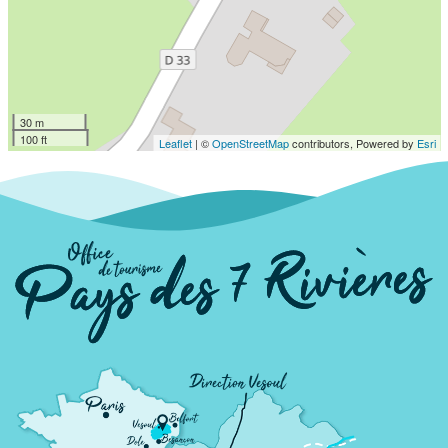
30 m
100 ft
Leaflet
| ©
OpenStreetMap
contributors, Powered by
Esri