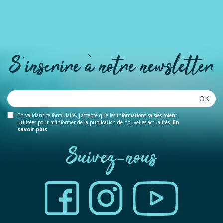
S'inscrire à notre newsletter
OK
En validant ce formulaire, j'accepte que les informations saisies soient
utilisées pour m'informer de la publication de nouvelles actualités.
En
savoir plus
Suivez-nous