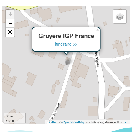
+
−
×
Gruyère IGP France
Itinéraire >>
30 m
100 ft
Leaflet
| ©
OpenStreetMap
contributors, Powered by
Esri