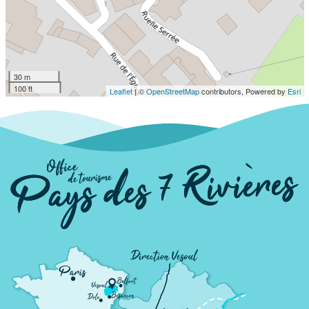
Historiques, abrite un sanctuaire gothique
du XVe siècle. L'église elle-même a été
reconstruite en partie au XVIIIe siècle; on
peut y voir des stalles de bois sculpté du
XVIe et des toiles des XVIIe, XVIIIe, et XIXe
30 m
siècles.
100 ft
Leaflet
| ©
OpenStreetMap
contributors, Powered by
Esri