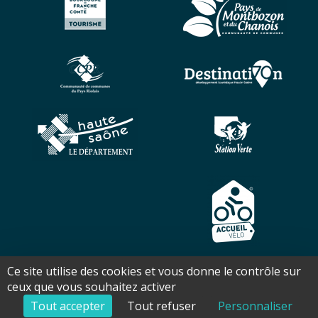
Ce site utilise des cookies et vous donne le contrôle sur
Copyright ©2026 - Office de tourisme Pays des 7 Rivières - Tous
ceux que vous souhaitez activer
droits réservés - Réalisation Torop.Net - Site mis à jour avec
wsb
-
Mentions légales
-
Plan de site
Tout accepter
Tout refuser
Personnaliser