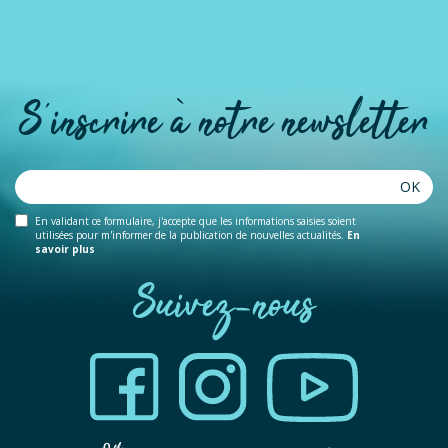
S'inscrire à notre newsletter
OK
En validant ce formulaire, j'accepte que les informations saisies soient
utilisées pour m'informer de la publication de nouvelles actualités.
En
savoir plus
Suivez-nous