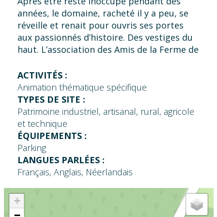
Aprés être resté inoccupé pendant des
années, le domaine, racheté il y a peu, se
réveille et renait pour ouvris ses portes
aux passionnés d’histoire. Des vestiges du
haut. L’association des Amis de la Ferme de
Laine fait revivre les lieux à travers
diverses animations dans le but de
ACTIVITÉS :
contribuer à sa sauvegarde et sa
Animation thématique spécifique
restauration.
TYPES DE SITE :
Patrimoine industriel, artisanal, rural, agricole
et technique
ÉQUIPEMENTS :
Parking
LANGUES PARLÉES :
Français, Anglais, Néerlandais
+
−