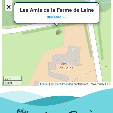
×
Les Amis de la Ferme de Laine
Itinéraire >>
30 m
100 ft
Leaflet
| ©
OpenStreetMap
contributors, Powered by
Esri