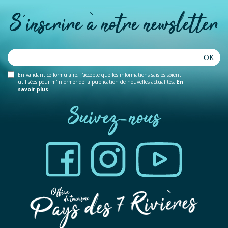
S'inscrire à notre newsletter
OK
En validant ce formulaire, j'accepte que les informations saisies soient
utilisées pour m'informer de la publication de nouvelles actualités.
En
savoir plus
Suivez-nous