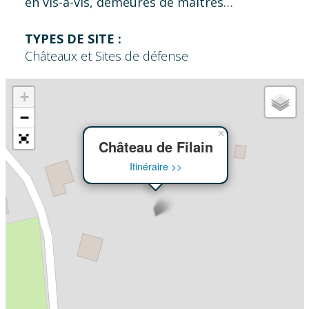
en vis-à-vis, demeures de maitres…
TYPES DE SITE :
Châteaux et Sites de défense
+
−
×
Château de Filain
Itinéraire >>