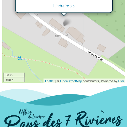
Itinéraire >>
30 m
100 ft
Leaflet
| ©
OpenStreetMap
contributors, Powered by
Esri