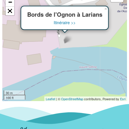
−
×
Bords de l'Ognon à Larians
Itinéraire >>
30 m
100 ft
Leaflet
| ©
OpenStreetMap
contributors, Powered by
Esri