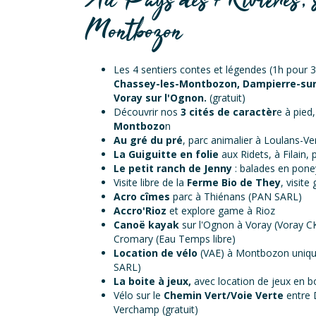
Au Pays des 7 Rivières, s
Montbozon
Les 4 sentiers contes et légendes (1h pour
Chassey-les-Montbozon, Dampierre-sur
Voray sur l'Ognon.
(gratuit)
Découvrir nos
3 cités de caractèr
e à pied
Montbozo
n
Au gré du pré
, parc animalier à Loulans-V
La Guiguitte en folie
aux Ridets, à Filain, 
Le petit ranch de Jenny
: balades en pone
Visite libre de la
Ferme Bio de They
, visite
Acro cîmes
parc à Thiénans (PAN SARL)
Accro'Rioz
et explore game à Rioz
Canoë kayak
sur l'Ognon à Voray (Voray CK
Cromary (Eau Temps libre)
Location de vélo
(VAE) à Montbozon unique
SARL)
La boite à jeux,
avec location de jeux en b
Vélo sur le
Chemin Vert/Voie Verte
entre 
Verchamp (gratuit)