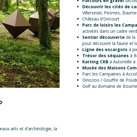
Parcours en gravel
secteu
Découvrir les cités de c
Villersexel, Pesmes, Baum
Château d'Oricourt
Parc de loisirs les Camp
activités dans un cadre ver
Sentier découverte
de la
pour découvrir la faune et la
Ligne des escargots
à pi
Trésor des séquanes
à Bu
Karting CKB
à Autoreille à 
Musée des Maisons Com
Parc les Campaines à Acco
Dinozoo / Gouffre de Poudr
Golf au domaine de Bournel
?
ux-arts et d'archéologie, la