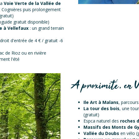
la
Voie Verte de la Vallée de
t Cognières puis prolongement
gratuit)
guide gratuit disponible)
e à Vellefaux
: un grand terrain
droit d'entrée de 4 € / gratuit -6
ac de Rioz ou en rivière
ment l'été
A proximité, en V
Ile Art à Malans
, parcours
La tour des bois
, une tou
(gratuit)
Espca naturel des
roches 
Massifs des Monts de G
Vallée du Doubs
en vélo (g