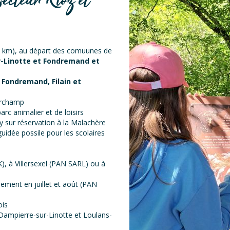
ecteur Rioz et
 3 km), au départ des comuunes de
-Linotte et Fondremand et
,
Fondremand, Filain et
erchamp
parc animalier et de loisirs
y sur réservation à la Malachère
 guidée possile pour les scolaires
), à Villersexel (PAN SARL) ou à
ment en juillet et août (PAN
ois
Dampierre-sur-Linotte et Loulans-