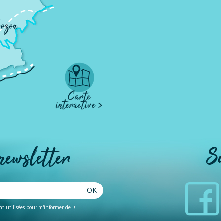
 newsletter
S
OK
ent utilisées pour m'informer de la