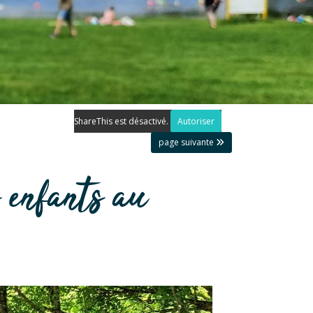
ShareThis est désactivé.
Autoriser
page suivante
s enfants au