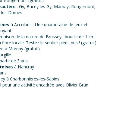
r Rougemont (gratuit)
aractère
: Gy, Bucey les Gy, Marnay, Rougemont,
e-les-Dames
aines
à Accolans : Une quarantaine de jeux et
doyant
 maison de la nature de Brussey : boucle de 1 km
 flore locale. Testez le sentier pieds nus ! (gratuit)
ed à Marnay (gratuit)
rgille
partir de 3 ans
toise
s à Nancray
lans
ey à Charbonnières-les-Sapins
 pour une activité encadrée avec Olivier Brun